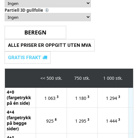
Partiell 3D gullfolie
ALLE PRISER ER OPPGITT UTEN MVA
GRATIS FRAKT
<<
500 stk.
750 stk.
1 000 stk.
2 
4+0
(fargetrykk
3
3
3
1 063
1 180
1 294
på én side)
4+4
(fargetrykk
8
3
3
925
1 295
1 444
på begge
sider)
4+1