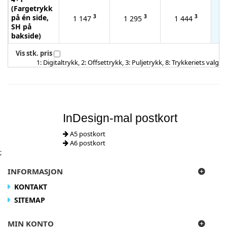
(Fargetrykk
på én side,
3
3
3
1 147
1 295
1 444
SH på
bakside)
Vis stk. pris
1: Digitaltrykk, 2: Offsettrykk, 3: Puljetrykk, 8: Trykkeriets valg
InDesign-mal postkort
A5 postkort
A6 postkort
;
INFORMASJON
KONTAKT
SITEMAP
MIN KONTO