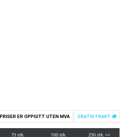
 PRISER ER OPPGITT UTEN MVA
GRATIS FRAKT
75 stk.
100 stk.
250 stk.
>>