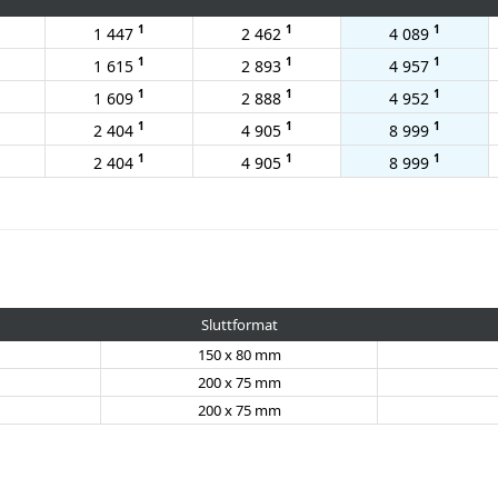
1
1
1
1 447
2 462
4 089
1
1
1
1 615
2 893
4 957
1
1
1
1 609
2 888
4 952
1
1
1
2 404
4 905
8 999
1
1
1
2 404
4 905
8 999
Sluttformat
150 x 80 mm
200 x 75 mm
200 x 75 mm