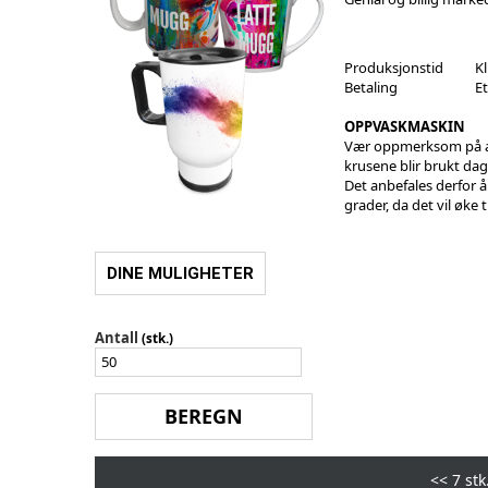
Produksjonstid
Kl
Betaling
E
OPPVASKMASKIN
Vær oppmerksom på at 
krusene blir brukt da
Det anbefales derfor 
grader, da det vil øke
DINE MULIGHETER
Antall
(stk.)
<<
7 stk