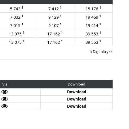
1
1
1
5 743
7 412
15 176
1
1
1
7 032
9 129
19 469
1
1
1
7 015
9 107
19 414
1
1
1
13 075
17 162
39 553
1
1
1
13 075
17 162
39 553
1: Digitaltrykk
Vis
Download
Download
Download
Download