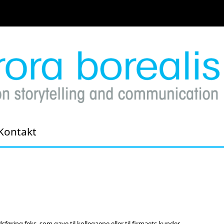
Kontakt
sføring feks. som gave til kollegaene eller til firmaets kunder.