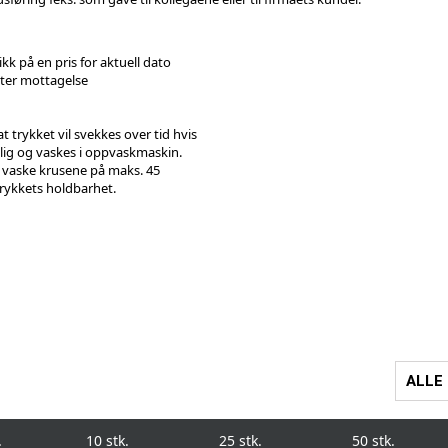
ikk på en pris for aktuell dato
tter mottagelse
trykket vil svekkes over tid hvis
glig og vaskes i oppvaskmaskin.
å vaske krusene på maks. 45
 trykkets holdbarhet.
ALLE
.
10 stk.
25 stk.
50 stk.