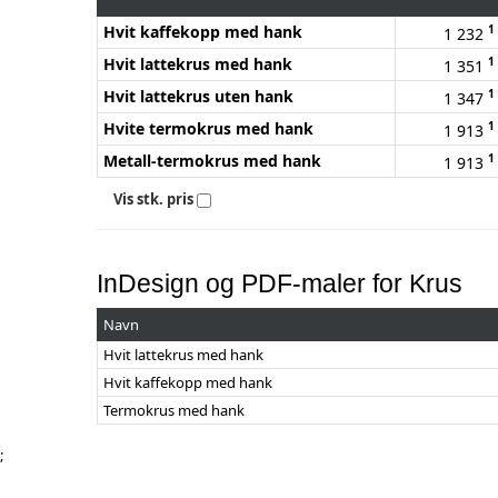
Hvit kaffekopp med hank
1
1 232
Hvit lattekrus med hank
1
1 351
Hvit lattekrus uten hank
1
1 347
Hvite termokrus med hank
1
1 913
Metall-termokrus med hank
1
1 913
Vis stk. pris
InDesign og PDF-maler for Krus
Navn
Hvit lattekrus med hank
Hvit kaffekopp med hank
Termokrus med hank
;