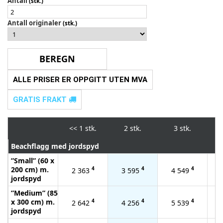
Antall
(stk.)
Antall originaler
(stk.)
ALLE PRISER ER OPPGITT UTEN MVA
GRATIS FRAKT
<<
1 stk.
2 stk.
3 stk.
Beachflagg med jordspyd
”Small” (60 x
200 cm) m.
4
4
4
2 363
3 595
4 549
jordspyd
”Medium” (85
x 300 cm) m.
4
4
4
2 642
4 256
5 539
jordspyd