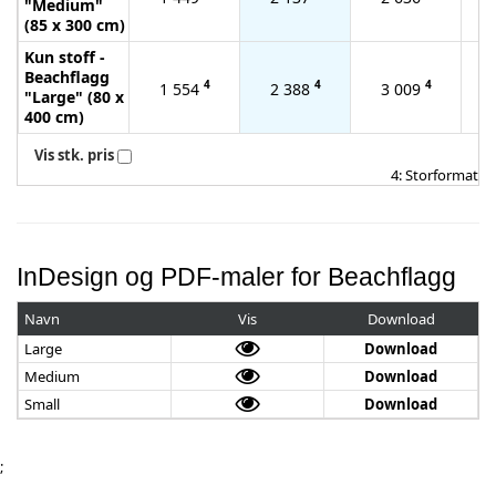
"Medium"
(85 x 300 cm)
Kun stoff -
Beachflagg
4
4
4
1 554
2 388
3 009
"Large" (80 x
400 cm)
Vis stk. pris
4: Storformat
InDesign og PDF-maler for Beachflagg
Navn
Vis
Download
Large
Download
Medium
Download
Small
Download
;