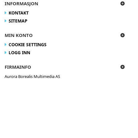
INFORMASJON
KONTAKT
SITEMAP
MIN KONTO
COOKIE SETTINGS
LOGG INN
FIRMAINFO
Aurora Borealis Multimedia AS
Ørnveien 89
8300 Svolvær
Norge
Ring til oss på:
+47 760 760 11
E-mail:
post@auroraborealis.no
Â© 2026 - Aurora Borealis Multimedia AS