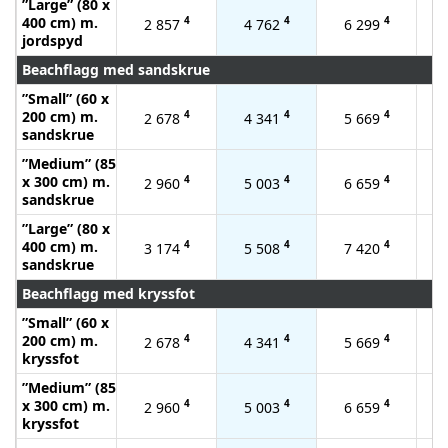
”Large” (80 x
400 cm) m.
4
4
4
2 857
4 762
6 299
jordspyd
Beachflagg med sandskrue
”Small” (60 x
200 cm) m.
4
4
4
2 678
4 341
5 669
sandskrue
”Medium” (85
x 300 cm) m.
4
4
4
2 960
5 003
6 659
sandskrue
”Large” (80 x
400 cm) m.
4
4
4
3 174
5 508
7 420
sandskrue
Beachflagg med kryssfot
”Small” (60 x
200 cm) m.
4
4
4
2 678
4 341
5 669
kryssfot
”Medium” (85
x 300 cm) m.
4
4
4
2 960
5 003
6 659
kryssfot