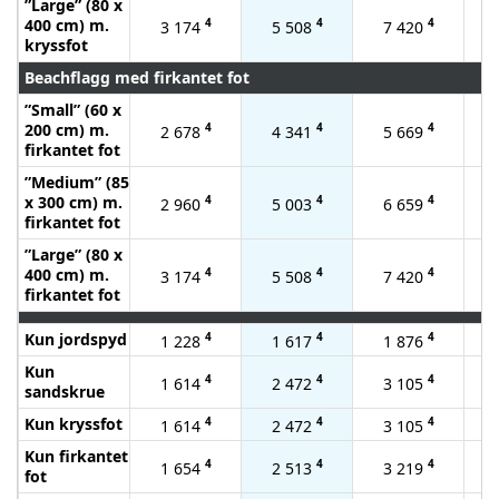
”Large” (80 x
400 cm) m.
4
4
4
3 174
5 508
7 420
kryssfot
Beachflagg med firkantet fot
”Small” (60 x
200 cm) m.
4
4
4
2 678
4 341
5 669
firkantet fot
”Medium” (85
x 300 cm) m.
4
4
4
2 960
5 003
6 659
firkantet fot
”Large” (80 x
400 cm) m.
4
4
4
3 174
5 508
7 420
firkantet fot
Kun jordspyd
4
4
4
1 228
1 617
1 876
Kun
4
4
4
1 614
2 472
3 105
sandskrue
Kun kryssfot
4
4
4
1 614
2 472
3 105
Kun firkantet
4
4
4
1 654
2 513
3 219
fot