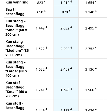
Kun vannring
4
4
4
823
1 212
1 654
Bag til
4
4
4
650
870
1 140
beachflagg
Kun stang –
Beachflagg
4
4
4
1 449
2 032
2 495
”Small” (60 x
200 cm)
Kun stang –
Beachflagg
4
4
4
1 522
2 202
2 752
”Medium” (85
x 300 cm)
Kun stang –
Beachflagg
4
4
4
1 632
2 459
3 136
”Large” (80 x
400 cm)
Kun stof -
Beachflagg
4
4
4
1 241
1 648
1 900
”Small” (60 x
200 cm)
Kun stoff -
Beachflagg
4
4
4
1 449
2 137
2 636